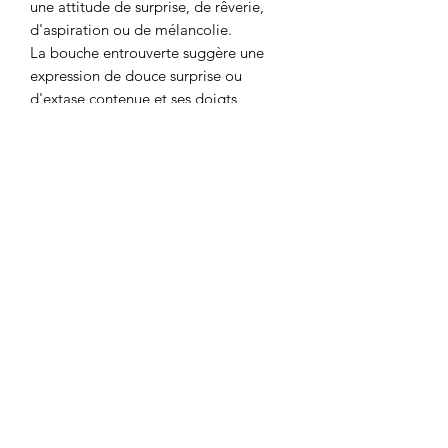
une attitude de surprise, de rêverie,
d'aspiration ou de mélancolie.
La bouche entrouverte suggère une
expression de douce surprise ou
d'extase contenue et ses doigts
effleurant délicatement sa gorge,
introduisent une notion de fragilité et
de sensualité contemplative.
Le style oscille entre le réalisme
contemporain et une esthétique
rappelant le Pop Art monochrome ou
l'illustration de mode.
L'œuvre dégage une atmosphère à la
fois intime et cinématographique.
Sa dimension particulière en fait une
pièce maîtresse pour des espaces
architecturaux spécifiques.
Cette pièce est idéale pour un espace