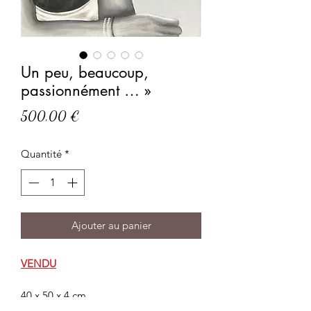
Un peu, beaucoup,
passionnément … »
Prix
500,00 €
Quantité
*
Ajouter au panier
VENDU
40 x 50 x 4 cm