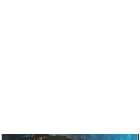
VirginieClement
Galerie
Boutique oeuvres originales
Boutique Tirages d'art
Cont