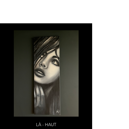
VirginieClement
LÀ - HAUT