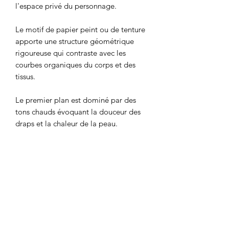
l'espace privé du personnage.
Le motif de papier peint ou de tenture
apporte une structure géométrique
rigoureuse qui contraste avec les
courbes organiques du corps et des
tissus.
Le premier plan est dominé par des
tons chauds évoquant la douceur des
draps et la chaleur de la peau.
En fusionnant Eve et Adam un seul
nom, j'ai choisi d’évoquer l'unité
originelle et la dualité homme/femme.
Le titre de l’oeuvre « ENTRE LES
LIGNES » suggère que comprendre
l'autre demande un effort
d'interprétation qui dépasse parfois le