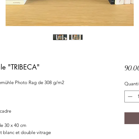
nale "TRIBECA"
90,0
nemühle Photo Rag de 308 g/m2
Quanti
 cadre
de 30 x 40 cm
t blanc et double vitrage