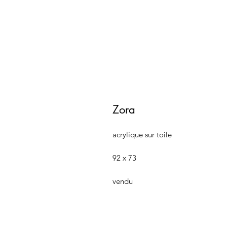
Zora
acrylique sur toile
92 x 73
vendu