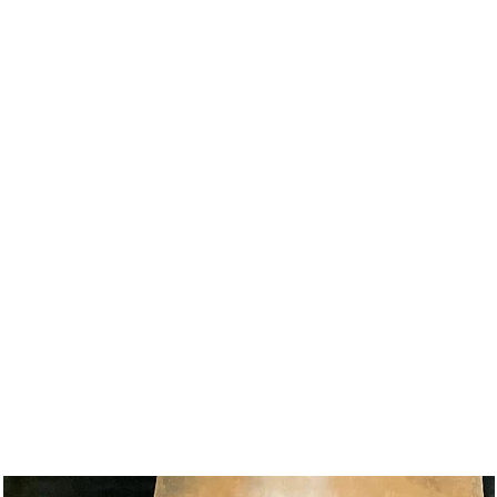
VirginieClement
Galerie
Boutique oeuvres originales
Boutique Tirages d'art
Cont